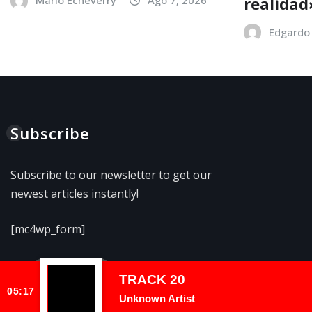
realidad
Edgardo 
Subscribe
Subscribe to our newsletter to get our
newest articles instantly!
[mc4wp_form]
TRACK 20
05:17
Unknown Artist
Copyright © 2026 | Funciona con
WordPress
|
NewsExo