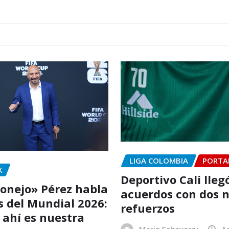
LIGA COLOMBIA
PORTA
X
Deportivo Cali lleg
onejo» Pérez habla
acuerdos con dos 
os del Mundial 2026:
refuerzos
ahí es nuestra
Mario Echeverry
A