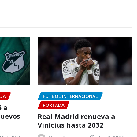
DA
FUTBOL INTERNACIONAL
PORTADA
ó a
nuevos
Real Madrid renueva a
Vinícius hasta 2032
go 7, 2026