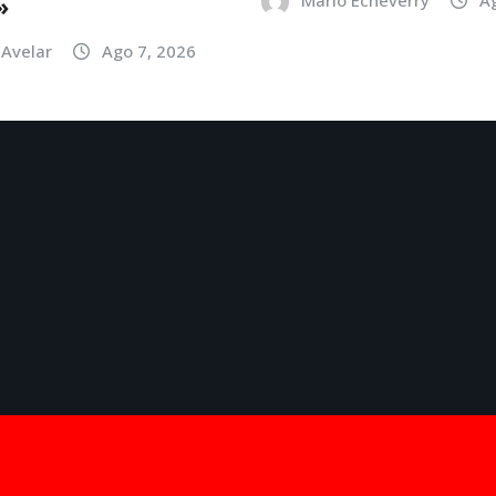
»
Avelar
Ago 7, 2026
por
ThemeArile
TV Listing
Scores