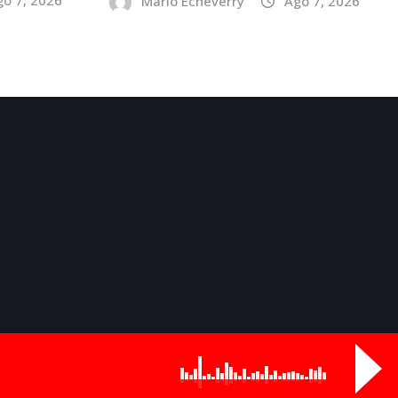
Mario Echeverry
Ago 7, 2026
Odds
Buy Now