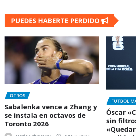
PUEDES HABERTE PERDIDO
OTROS
FUTBOL M
Sabalenka vence a Zhang y
Óscar «C
se instala en octavos de
sin filtr
Toronto 2026
«Quedar 
Mario Echeverry
Ago 7, 2026