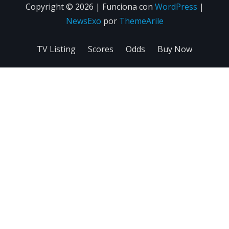
Copyright © 2026 | Funciona con
WordPress
|
NewsExo
por
ThemeArile
TV Listing
Scores
Odds
Buy Now