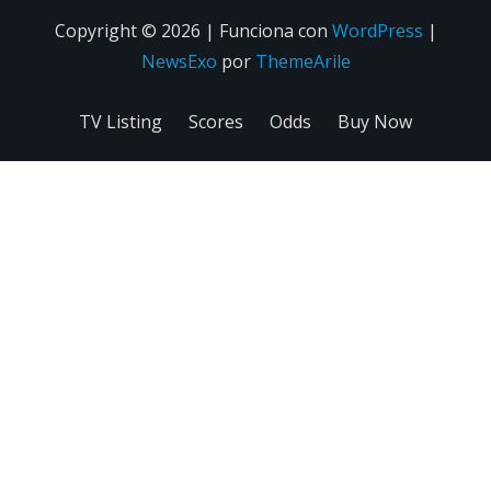
Copyright © 2026 | Funciona con
WordPress
|
NewsExo
por
ThemeArile
TV Listing
Scores
Odds
Buy Now