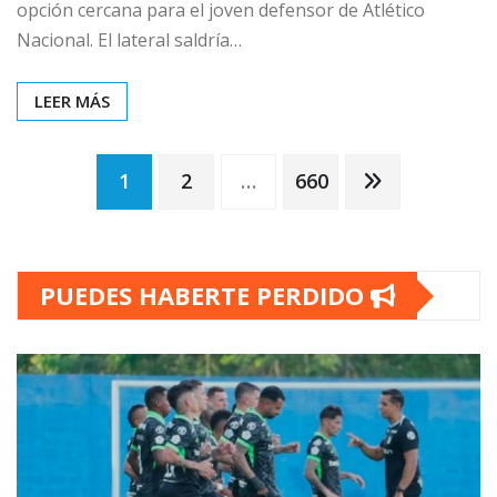
opción cercana para el joven defensor de Atlético
Nacional. El lateral saldría…
LEER MÁS
Paginación
1
2
…
660
de
PUEDES HABERTE PERDIDO
entradas