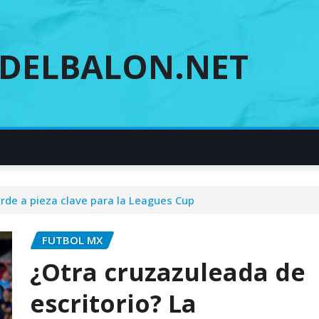
DELBALON.NET
rde a pieza clave para la Leagues Cup
FUTBOL MX
¿Otra cruzazuleada de
escritorio? La