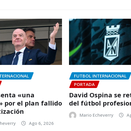
TERNACIONAL
FUTBOL INTERNACIONAL
PORTADA
senta «una
David Ospina se re
 por el plan fallido
del fútbol profesio
tización
Mario Echeverry
A
heverry
Ago 6, 2026