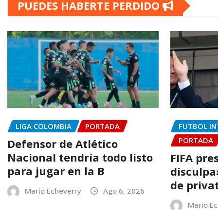
PUEDES HABERTE PERDIDO
entradas
LIGA COLOMBIA
PORTADA
FUTBOL IN
PORTADA
Defensor de Atlético
Nacional tendría todo listo
FIFA pre
para jugar en la B
disculpa»
de priva
Mario Echeverry
Ago 6, 2026
Mario Ec