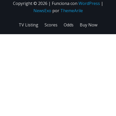
Copyright © 2026 | Funciona con
WordPress
|
NewsExo
por
ThemeArile
TV Listing
Scores
Odds
Buy Now