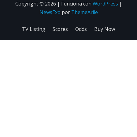
Copyright © 2026 | Funciona con
WordPress
|
NewsExo
por
ThemeArile
TV Listing
Scores
Odds
Buy Now