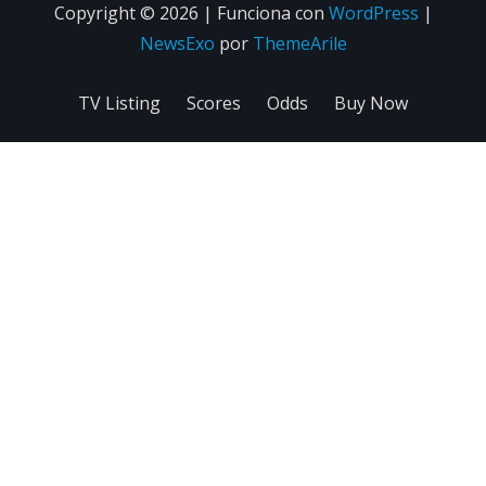
Copyright © 2026 | Funciona con
WordPress
|
NewsExo
por
ThemeArile
TV Listing
Scores
Odds
Buy Now