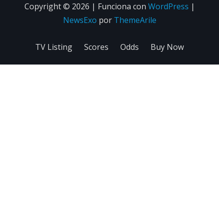
Copyright © 2026 | Funciona con
WordPress
|
NewsExo
por
ThemeArile
TV Listing
Scores
Odds
Buy Now