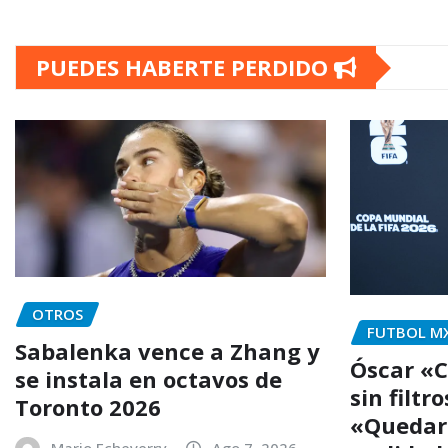
PUEDES HABERTE PERDIDO
OTROS
FUTBOL M
Sabalenka vence a Zhang y
Óscar «C
se instala en octavos de
sin filtr
Toronto 2026
«Quedar 
Mario Echeverry
Ago 7, 2026