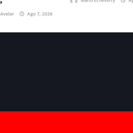
»
Avelar
Ago 7, 2026
por
ThemeArile
TV Listing
Scores