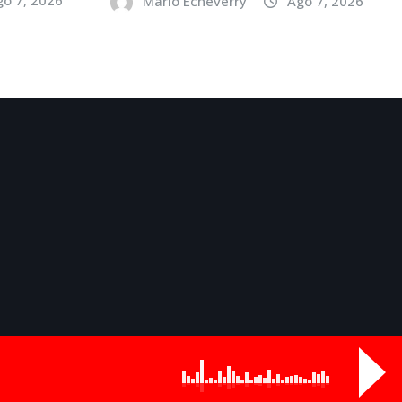
Mario Echeverry
Ago 7, 2026
Odds
Buy Now