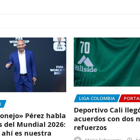
LIGA COLOMBIA
PORTA
X
Deportivo Cali lleg
onejo» Pérez habla
acuerdos con dos 
os del Mundial 2026:
refuerzos
ahí es nuestra
Mario Echeverry
A