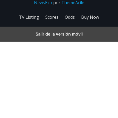
NewsExo
por
ThemeArile
TV Listing
Scores
Odds
Buy Now
Salir de la versión móvil