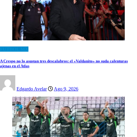
FUTBOL MX
A Crespo no lo asustan tres descalabros: el «Valdanito» no suda calenturas
ajenas en el Atlas
Edgardo Avelar
Ago 9, 2026