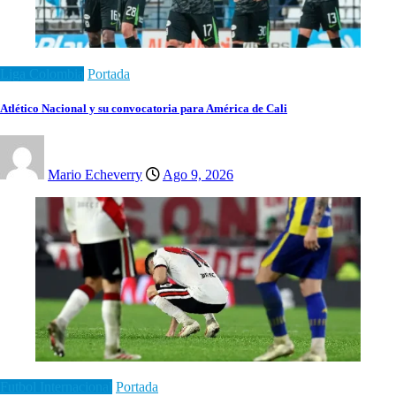
Liga Colombia
Portada
Atlético Nacional y su convocatoria para América de Cali
Mario Echeverry
Ago 9, 2026
Futbol Internacional
Portada