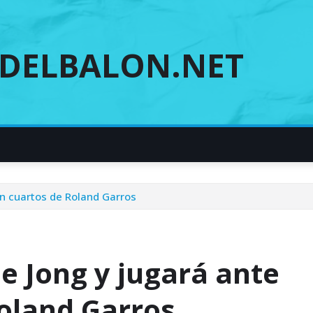
DELBALON.NET
en cuartos de Roland Garros
e Jong y jugará ante
Roland Garros