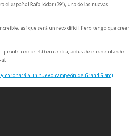
 el español Rafa Jódar (29º), una de las nuevas
creíble, así que será un reto difícil. Pero tengo que creer
vio pronto con un 3-0 en contra, antes de ir remontando
al.
do y coronará a un nuevo campeón de Grand Slam)