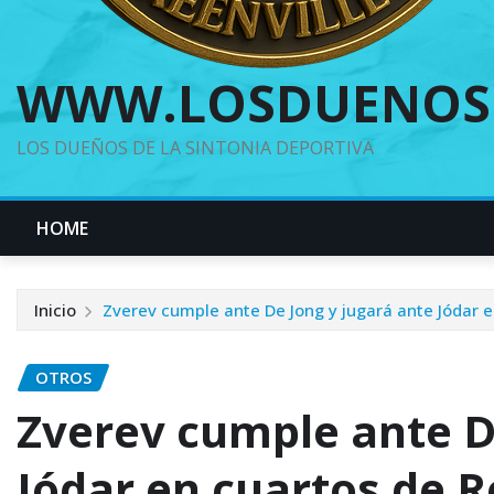
WWW.LOSDUENOS
LOS DUEÑOS DE LA SINTONIA DEPORTIVA
HOME
Inicio
Zverev cumple ante De Jong y jugará ante Jódar 
OTROS
Zverev cumple ante D
Jódar en cuartos de 