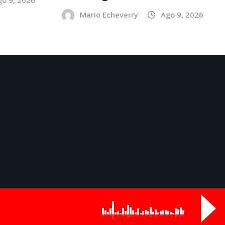
Mario Echeverry
Ago 9, 2026
Odds
Buy Now