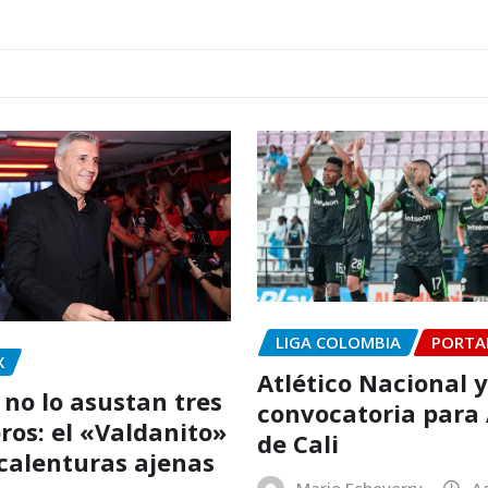
LIGA COLOMBIA
PORTA
X
Atlético Nacional y
 no lo asustan tres
convocatoria para
ros: el «Valdanito»
de Cali
calenturas ajenas
Mario Echeverry
A