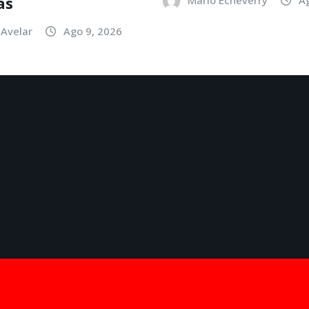
as
Avelar
Ago 9, 2026
por
ThemeArile
TV Listing
Scores