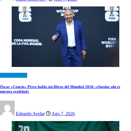
FUTBOL MX
Óscar «Conejo» Pérez habla sin filtros del Mundial 2026: «Quedar ahí es
nuestra realidad»
Edgardo Avelar
Ago 7, 2026