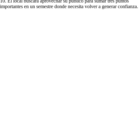
10. El local buscará aprovechar su público para sumar tres puntos
importantes en un semestre donde necesita volver a generar confianza.