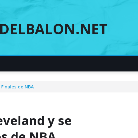
DELBALON.NET
s Finales de NBA
eveland y se
es de NBA