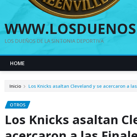
WWW.LOSDUENOS
LOS DUEÑOS DE LA SINTONIA DEPORTIVA
HOME
Inicio
Los Knicks asaltan Cleveland y se acercaron a la
OTROS
Los Knicks asaltan Cl
acercaron a las Final