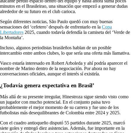
atacante perdió espacio dentro del equipo y hasta ahora suma pocos
minutos en el Brasileirao, una situación que empezó a generar dudas
alrededor de su futuro en el club carioca.
Según diferentes noticias, São Paulo quedó con muy buenas
sensaciones del ‘cefetero’ después de enfrentarlo en la
Copa
Libertadores
2025, cuando todavía defendía la camiseta del ‘Verde de
la Montaña’.
Incluso, algunos periodistas brasileños hablan de un posible
intercambio entre ambos clubes, lo que sería una oferta más llamativa.
Vasco estaría interesado en Robert Arboleda y ahí podría aparecer el
nombre de Marino dentro de la negociación. Por ahora no hay
conversaciones oficiales, aunque el interés sí existiría.
¿Todavía genera expectativa en Brasil’
Más allá de su presente irregular, Hinestroza sigue siendo visto como
un jugador con mucho potencial. En el conjunto paisa tuvo
probablemente el mejor momento de su carrera y fue uno de los
futbolistas más desequilibrantes de Colombia entre 2024 y 2025.
Con el cuadro antioqueño disputó 55 partidos durante 2025, marcó
siete goles y entregó diez asistencias. Además, fue importante en la