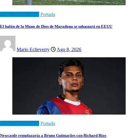
Futbol Internacional
Portada
El balón de la Mano de Dios de Maradona se subastará en EEUU
Mario Echeverry
Ago 8, 2026
Futbol Internacional
Portada
Newcastle remplazaría a Bruno Guimarães con Richard Ríos