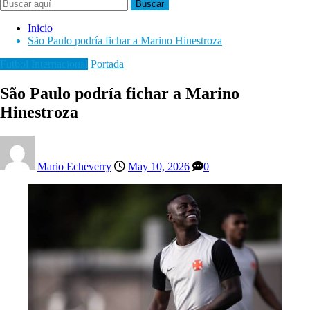
Buscar
Inicio
São Paulo podría fichar a Marino Hinestroza
Futbol Internacional
Portada
São Paulo podría fichar a Marino
Hinestroza
Mario Echeverry
May 10, 2026
0