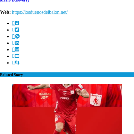
Mario Echeverry
Web:
https://losduenosdelbalon.net/
Related Story