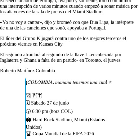
El seleccionador de Portugal, relajado y sonriente, tomó con humor
una interrupción de varios minutos cuando empezó a sonar música por
los altavoces de la sala de prensa del Miami Stadium.
«Yo no voy a cantar», dijo y bromeó con que Dua Lipa, la intérprete
de una de las canciones que sonó, apoyaba a Portugal.
El líder del Grupo K jugará contra uno de los mejores terceros el
próximo viernes en Kansas City.
El segundo afrontará al segundo de la llave L -encabezada por
Inglaterra y Ghana a falta de un partido- en Toronto, el jueves.
Roberto Martínez Colombia
¡𝐶𝑂𝐿𝑂𝑀𝐵𝐼𝐴, 𝑚𝑎𝑛̃𝑎𝑛𝑎 𝑡𝑒𝑛𝑒𝑚𝑜𝑠 𝑢𝑛𝑎 𝑐𝑖𝑡𝑎! ⭐️
🆚 🇵🇹
🗓 Sábado 27 de junio
🕞 6:30 pm (hora COL)
🏟 Hard Rock Stadium, Miami (Estados
Unidos)
🏆 Copa Mundial de la FIFA 2026