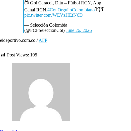
📺 Gol Caracol, Ditu – Fútbol RCN, App
Canal RCN.
#ConOrgulloColombiano
🇨🇴
pic.twitter.com/WEVzHEfN6D
— Selección Colombia
(@FCFSeleccionCol)
June 26, 2026
eldeportivo.com.co /
AFP
Post Views:
105