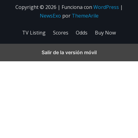
Copyright © 2026 | Funciona con
WordPress
|
NewsExo
por
ThemeArile
TV Listing
Scores
Odds
Buy Now
Salir de la versión móvil