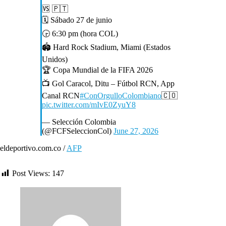
🆚 🇵🇹
🗓 Sábado 27 de junio
🕞 6:30 pm (hora COL)
🏟 Hard Rock Stadium, Miami (Estados
Unidos)
🏆 Copa Mundial de la FIFA 2026
📺 Gol Caracol, Ditu – Fútbol RCN, App
Canal RCN
#ConOrgulloColombiano
🇨🇴
pic.twitter.com/mIvE0ZyuY8
— Selección Colombia
(@FCFSeleccionCol)
June 27, 2026
eldeportivo.com.co /
AFP
Post Views:
147