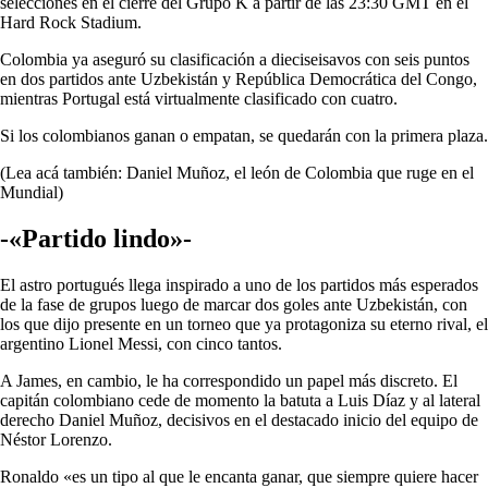
selecciones en el cierre del Grupo K a partir de las 23:30 GMT en el
Hard Rock Stadium.
Colombia ya aseguró su clasificación a dieciseisavos con seis puntos
en dos partidos ante Uzbekistán y República Democrática del Congo,
mientras Portugal está virtualmente clasificado con cuatro.
Si los colombianos ganan o empatan, se quedarán con la primera plaza.
(Lea acá también: Daniel Muñoz, el león de Colombia que ruge en el
Mundial)
-«Partido lindo»-
El astro portugués llega inspirado a uno de los partidos más esperados
de la fase de grupos luego de marcar dos goles ante Uzbekistán, con
los que dijo presente en un torneo que ya protagoniza su eterno rival, el
argentino Lionel Messi, con cinco tantos.
A James, en cambio, le ha correspondido un papel más discreto. El
capitán colombiano cede de momento la batuta a Luis Díaz y al lateral
derecho Daniel Muñoz, decisivos en el destacado inicio del equipo de
Néstor Lorenzo.
Ronaldo «es un tipo al que le encanta ganar, que siempre quiere hacer