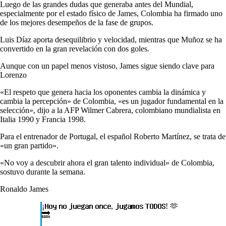
Luego de las grandes dudas que generaba antes del Mundial,
especialmente por el estado físico de James, Colombia ha firmado uno
de los mejores desempeños de la fase de grupos.
Luis Díaz aporta desequilibrio y velocidad, mientras que Muñoz se ha
convertido en la gran revelación con dos goles.
Aunque con un papel menos vistoso, James sigue siendo clave para
Lorenzo
«El respeto que genera hacia los oponentes cambia la dinámica y
cambia la percepción» de Colombia, «es un jugador fundamental en la
selección», dijo a la AFP Wilmer Cabrera, colombiano mundialista en
Italia 1990 y Francia 1998.
Para el entrenador de Portugal, el español Roberto Martínez, se trata de
«un gran partido».
«No voy a descubrir ahora el gran talento individual» de Colombia,
sostuvo durante la semana.
Ronaldo James
¡𝐇𝐨𝐲 𝐧𝐨 𝐣𝐮𝐞𝐠𝐚𝐧 𝐨𝐧𝐜𝐞, 𝐣𝐮𝐠𝐚𝐦𝐨𝐬 𝐓𝐎𝐃𝐎𝐒! 🫶
🔜