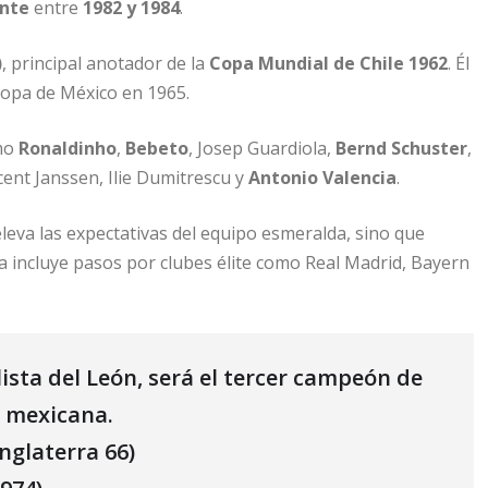
ante
entre
1982 y 1984
.
)
, principal anotador de la
Copa Mundial de Chile 1962
. Él
Copa de México en 1965.
omo
Ronaldinho
,
Bebeto
, Josep Guardiola,
Bernd Schuster
,
icent Janssen, Ilie Dumitrescu y
Antonio Valencia
.
eleva las expectativas del equipo esmeralda, sino que
ia incluye pasos por clubes élite como Real Madrid, Bayern
sta del León, será el tercer campeón de
a mexicana.
nglaterra 66)