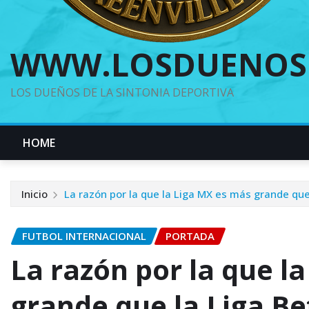
WWW.LOSDUENOS
LOS DUEÑOS DE LA SINTONIA DEPORTIVA
HOME
Inicio
La razón por la que la Liga MX es más grande que
FUTBOL INTERNACIONAL
PORTADA
La razón por la que l
grande que la Liga Be