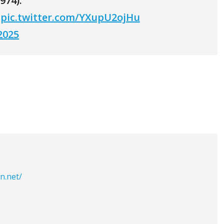
974).
.
pic.twitter.com/YXupU2ojHu
2025
n.net/