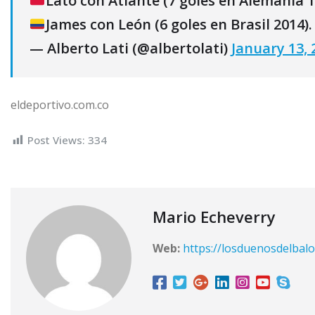
Lato con Atlante (7 goles en Alemania 1
James con León (6 goles en Brasil 2014)
— Alberto Lati (@albertolati)
January 13, 
eldeportivo.com.co
Post Views:
334
Mario Echeverry
Web:
https://losduenosdelbalo