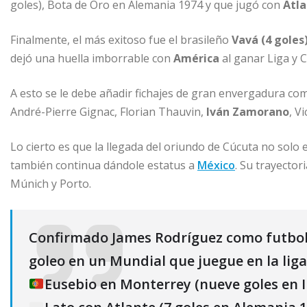
goles), Bota de Oro en Alemania 1974 y que jugó con
Atl
Finalmente, el más exitoso fue el brasileño
Vavá (4 goles
dejó una huella imborrable con
América
al ganar Liga y 
A esto se le debe añadir fichajes de gran envergadura c
André-Pierre Gignac, Florian Thauvin,
Iván Zamorano
, V
Lo cierto es que la llegada del oriundo de Cúcuta no solo 
también continua dándole estatus a
México
. Su trayector
Múnich y Porto.
Confirmado James Rodríguez como futboli
goleo en un Mundial que juegue en la lig
Eusebio en Monterrey (nueve goles en I