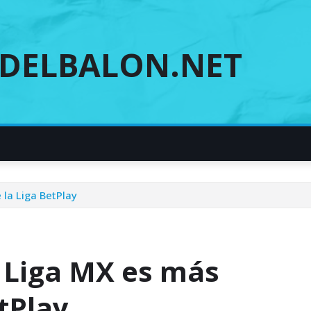
DELBALON.NET
 la Liga BetPlay
a Liga MX es más
tPlay