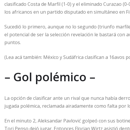
clasificado Costa de Marfil (1-0) y el eliminado Curazao (0
los africanos en un partido disputado en simultáneo en Fil
Sucedió lo primero, aunque no lo segundo (triunfo marfil
el potencial de ser la selección revelación le bastará co
puntos.
(Lea acá también: México y Sudáfrica clasifican a 16avos p
– Gol polémico –
La opción de clasificar ante un rival que nunca había der
jugada polémica, reclamada airadamente como falta por l
En el minuto 2, Aleksandar Pavlović golpeó con sus botine
Tori Penso dejó jugar. Entonces Florian Wirtz asistió den