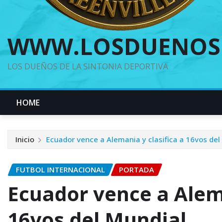
WWW.LOSDUENOS
LOS DUEÑOS DE LA SINTONIA DEPORTIVA
HOME
Inicio
Ecuador vence a Alemania y clasifica a 16vos del
FUTBOL INTERNACIONAL
PORTADA
Ecuador vence a Alema
16vos del Mundial