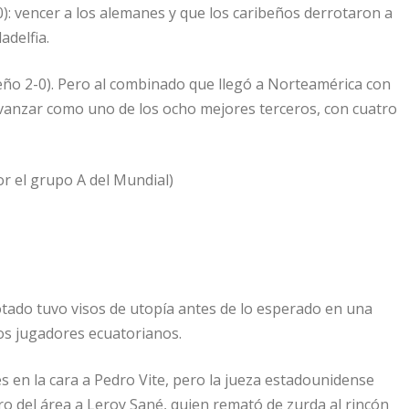
-0): vencer a los alemanes y que los caribeños derrotaron a
adelfia.
eño 2-0). Pero al combinado que llegó a Norteamérica con
n avanzar como uno de los ocho mejores terceros, con cuatro
or el grupo A del Mundial)
rotado tuvo visos de utopía antes de lo esperado en una
os jugadores ecuatorianos.
s en la cara a Pedro Vite, pero la jueza estadounidense
tro del área a Leroy Sané, quien remató de zurda al rincón