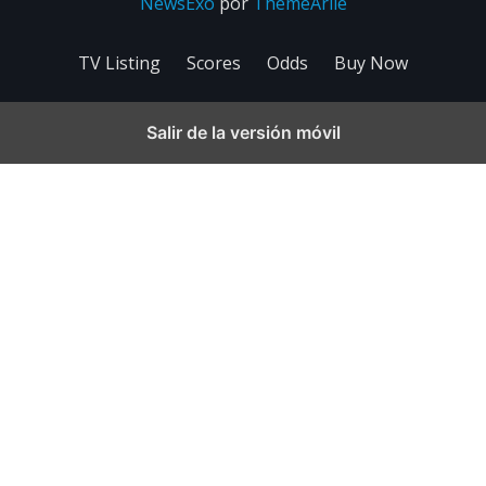
NewsExo
por
ThemeArile
TV Listing
Scores
Odds
Buy Now
Salir de la versión móvil