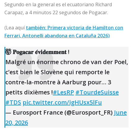
Segundo en la general es el ecuatoriano Richard
Carapaz, a 4 minutos 22 segundos de Pogacar.
(Lea aquí
también: Primera victoria de Hamilton con
Ferrari, Antonelli abandona en Cataluña 2026)
🤯 𝐏𝐨𝐠𝐚𝐜𝐚𝐫 𝐞́𝐯𝐢𝐝𝐞𝐦𝐦𝐞𝐧𝐭 !
Malgré un énorme chrono de van der Poel,
c’est bien le Slovène qui remporte le
contre-la-montre à Aarburg pour… 3
petits dixièmes !
#LesRP
#TourdeSuisse
#TDS
pic.twitter.com/igHUsx5lFu
— Eurosport France (@Eurosport_FR)
June
20, 2026