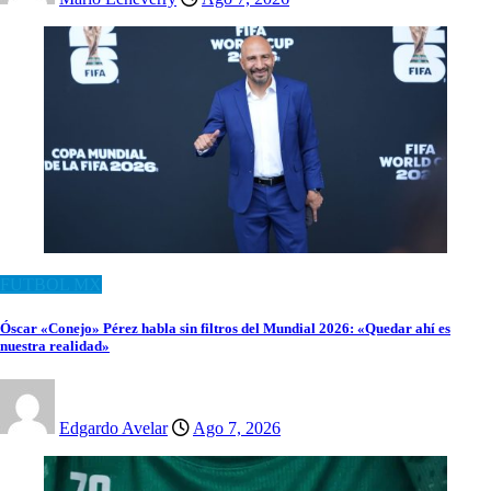
FUTBOL MX
Óscar «Conejo» Pérez habla sin filtros del Mundial 2026: «Quedar ahí es
nuestra realidad»
Edgardo Avelar
Ago 7, 2026