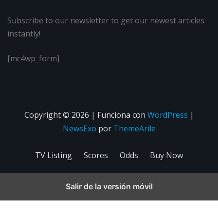
Subscribe to our newsletter to get our newest articles
instantly!
[mc4wp_form]
Copyright © 2026 | Funciona con
WordPress
|
NewsExo
por
ThemeArile
TV Listing
Scores
Odds
Buy Now
Salir de la versión móvil