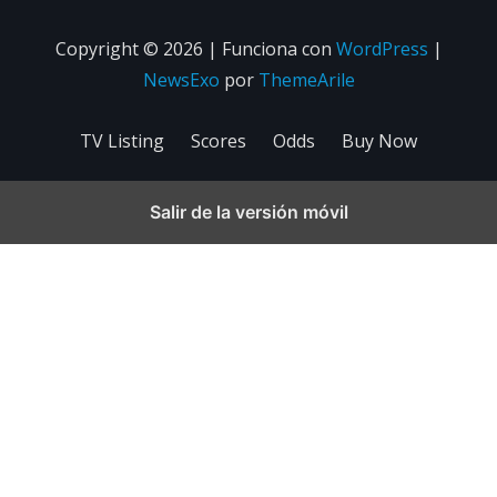
Copyright © 2026 | Funciona con
WordPress
|
NewsExo
por
ThemeArile
TV Listing
Scores
Odds
Buy Now
Salir de la versión móvil