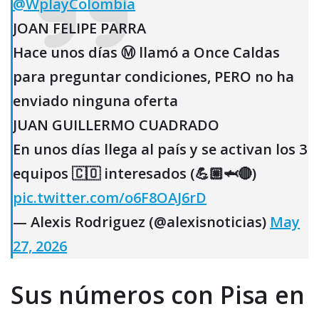
@WplayColombia
JOAN FELIPE PARRA
Hace unos días Ⓜ️ llamó a Once Caldas
para preguntar condiciones, PERO no ha
enviado ninguna oferta
JUAN GUILLERMO CUADRADO
En unos días llega al país y se activan los 3
equipos 🇨🇴 interesados (💪🏼🦈🔴)
pic.twitter.com/o6F8OAJ6rD
— Alexis Rodriguez (@alexisnoticias)
May
27, 2026
Sus números con Pisa en