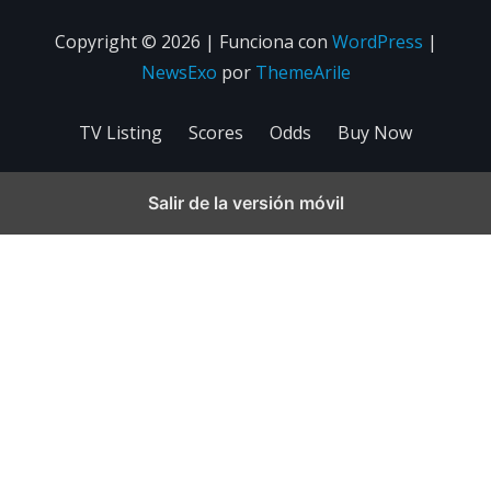
Copyright © 2026 | Funciona con
WordPress
|
NewsExo
por
ThemeArile
TV Listing
Scores
Odds
Buy Now
Salir de la versión móvil