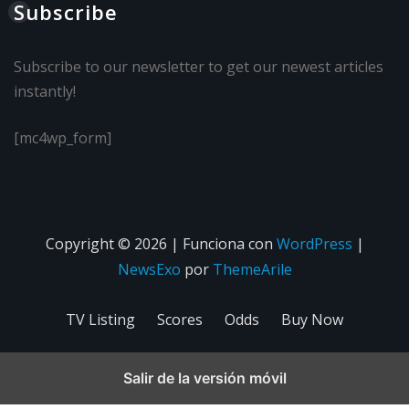
Subscribe
Subscribe to our newsletter to get our newest articles
instantly!
[mc4wp_form]
Copyright © 2026 | Funciona con
WordPress
|
NewsExo
por
ThemeArile
TV Listing
Scores
Odds
Buy Now
Salir de la versión móvil