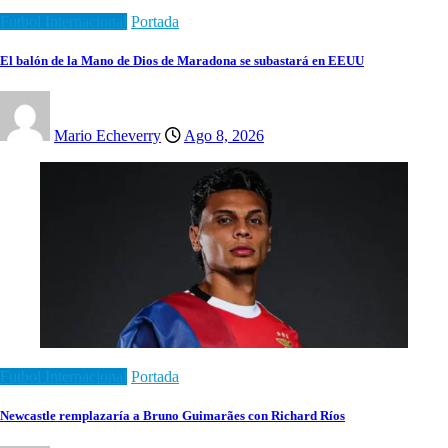
Futbol Internacional
Portada
El balón de la Mano de Dios de Maradona se subastará en EEUU
Mario Echeverry
Ago 8, 2026
Futbol Internacional
Portada
Newcastle remplazaría a Bruno Guimarães con Richard Ríos