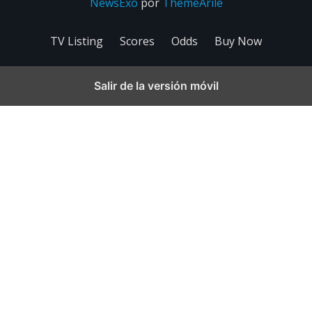
NewsExo
por
ThemeArile
TV Listing
Scores
Odds
Buy Now
Salir de la versión móvil