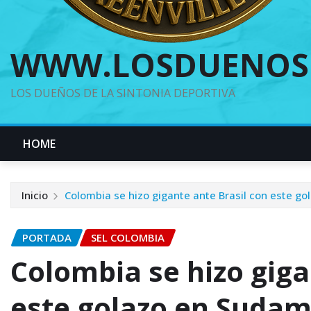
WWW.LOSDUENOS
LOS DUEÑOS DE LA SINTONIA DEPORTIVA
HOME
Inicio
Colombia se hizo gigante ante Brasil con este g
PORTADA
SEL COLOMBIA
Colombia se hizo giga
este golazo en Suda