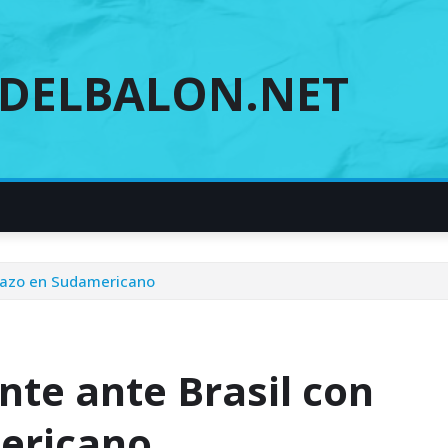
DELBALON.NET
olazo en Sudamericano
nte ante Brasil con
mericano