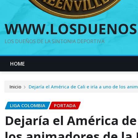
WWW.LOSDUENOS
LOS DUEÑOS DE LA SINTONIA DEPORTIVA
HOME
Inicio
Dejaría el América de Cali e iría a uno de los ani
LIGA COLOMBIA
PORTADA
Dejaría el América de 
los animadores de la 