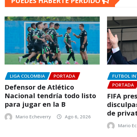
PUEDES HABERTE PERDIDO
LIGA COLOMBIA
PORTADA
FUTBOL IN
PORTADA
Defensor de Atlético
Nacional tendría todo listo
FIFA pre
para jugar en la B
disculpa»
de priva
Mario Echeverry
Ago 6, 2026
Mario Ec