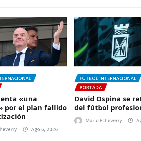
TERNACIONAL
FUTBOL INTERNACIONAL
PORTADA
senta «una
David Ospina se re
 por el plan fallido
del fútbol profesio
tización
Mario Echeverry
A
heverry
Ago 6, 2026