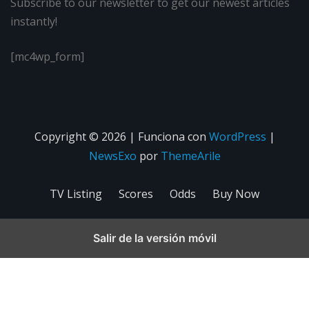
Subscribe to our newsletter to get our newest articles
instantly!
[mc4wp_form]
Copyright © 2026 | Funciona con
WordPress
|
NewsExo
por
ThemeArile
TV Listing
Scores
Odds
Buy Now
Salir de la versión móvil