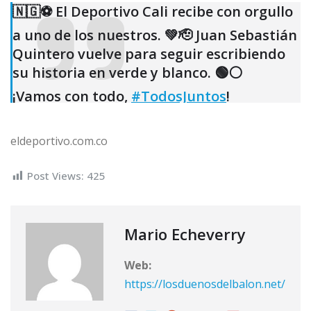
🇳🇬⚽️ El Deportivo Cali recibe con orgullo
a uno de los nuestros. 💚🫡 Juan Sebastián
Quintero vuelve para seguir escribiendo
su historia en verde y blanco. 🟢⚪️
¡Vamos con todo,
#TodosJuntos
!
pic.twitter.com/vBwuOBaQjg
— Deportivo Cali (@AsoDeporCali)
eldeportivo.com.co
December 23, 2024
Post Views:
425
Mario Echeverry
Web:
https://losduenosdelbalon.net/