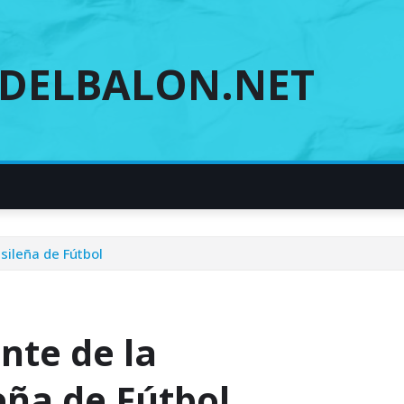
DELBALON.NET
sileña de Fútbol
nte de la
eña de Fútbol