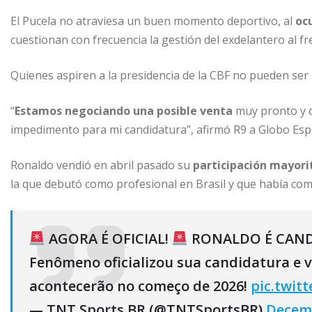
El Pucela no atraviesa un buen momento deportivo, al
oc
cuestionan con frecuencia la gestión del exdelantero al fr
Quienes aspiren a la presidencia de la CBF no pueden ser 
“
Estamos negociando una posible venta
muy pronto y d
impedimento para mi candidatura”, afirmó R9 a Globo Esp
Ronaldo vendió en abril pasado su
participación mayorit
la que debutó como profesional en Brasil y que había co
AGORA É OFICIAL!
RONALDO É CANDI
Fenômeno oficializou sua candidatura e va
acontecerão no começo de 2026!
pic.twit
— TNT Sports BR (@TNTSportsBR)
Decemb