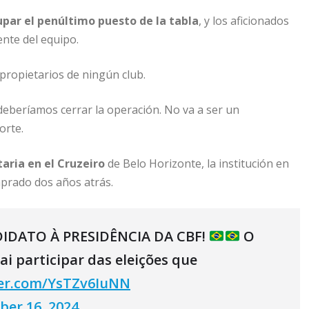
upar el penúltimo puesto de la tabla
, y los aficionados
ente del equipo.
propietarios de ningún club.
eberíamos cerrar la operación. No va a ser un
orte.
aria en el Cruzeiro
de Belo Horizonte, la institución en
mprado dos años atrás.
DATO À PRESIDÊNCIA DA CBF!
O
i participar das eleições que
ter.com/YsTZv6IuNN
er 16, 2024