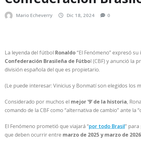
Mario Echeverry
Dic 18, 2024
0
La leyenda del fútbol
Ronaldo
“El Fenómeno” expresó su i
Confederación Brasileña de Fútbo
l (CBF) y anunció la p
división española del que es propietario.
(Le puede interesar: Vinicius y Bonmatí son elegidos los m
Considerado por muchos el
mejor ‘9’ de la historia
, Ron
comando de la CBF como “alternativa de cambio” ante la “c
El Fenómeno prometió que viajará “
por todo Brasil
” para
que deben ocurrir entre
marzo de 2025 y marzo de 2026