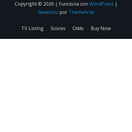
Copyright © 2026 | Funciona con
WordPress
|
NewsExo
por
ThemeArile
TV Listing
Scores
Odds
Buy Now