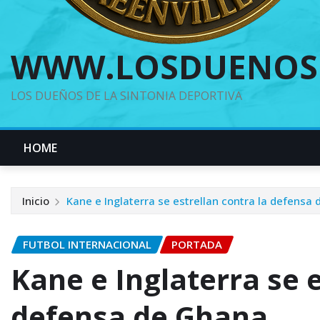
WWW.LOSDUENOS
LOS DUEÑOS DE LA SINTONIA DEPORTIVA
HOME
Inicio
Kane e Inglaterra se estrellan contra la defensa
FUTBOL INTERNACIONAL
PORTADA
Kane e Inglaterra se e
defensa de Ghana