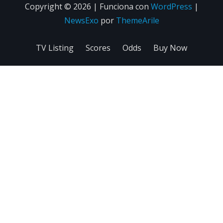
Copyright © 2026 | Funciona con
WordPress
|
NewsExo
por
ThemeArile
TV Listing
Scores
Odds
Buy Now