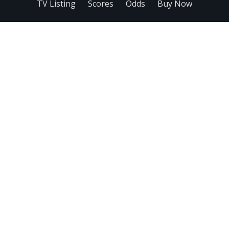
TV Listing
Scores
Odds
Buy Now