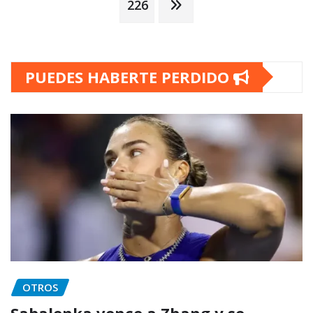
de
226
entradas
PUEDES HABERTE PERDIDO
OTROS
Sabalenka vence a Zhang y se