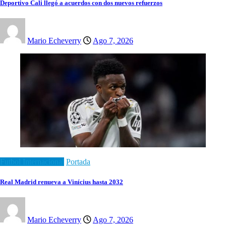
Deportivo Cali llegó a acuerdos con dos nuevos refuerzos
Mario Echeverry
Ago 7, 2026
Futbol Internacional
Portada
Real Madrid renueva a Vinícius hasta 2032
Mario Echeverry
Ago 7, 2026