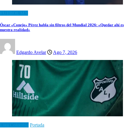
FUTBOL MX
Óscar «Conejo» Pérez habla sin filtros del Mundial 2026: «Quedar ahí es
nuestra realidad»
Edgardo Avelar
Ago 7, 2026
Liga Colombia
Portada