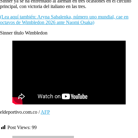
Sinner ya se ha enfrentado al alemán en tres ocasiones en el circuito
principal, con victoria del italiano en las tres.
(Lea aquí también: Aryna Sabalenka, número uno mundial, cae en
octavos de Wimbledon 2026 ante Naomi Osaka)
Sinner título Wimbledon
eldeportivo.com.co /
AFP
Post Views:
99