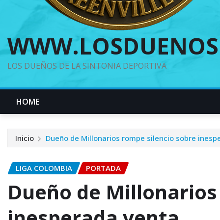
WWW.LOSDUENOS
LOS DUEÑOS DE LA SINTONIA DEPORTIVA
HOME
Inicio
Dueño de Millonarios rompe silencio sobre inesp
LIGA COLOMBIA
PORTADA
Dueño de Millonarios
inesperada venta