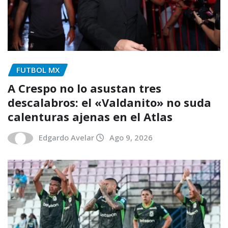
FUTBOL MX
A Crespo no lo asustan tres
descalabros: el «Valdanito» no suda
calenturas ajenas en el Atlas
Edgardo Avelar
Ago 9, 2026