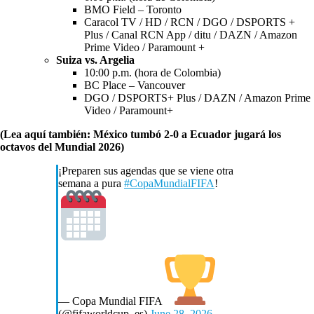
BMO Field – Toronto
Caracol TV / HD / RCN / DGO / DSPORTS +
Plus / Canal RCN App / ditu / DAZN / Amazon
Prime Video / Paramount +
Suiza vs. Argelia
10:00 p.m. (hora de Colombia)
BC Place – Vancouver
DGO / DSPORTS+ Plus / DAZN / Amazon Prime
Video / Paramount+
(Lea aquí también: México tumbó 2-0 a Ecuador jugará los
octavos del Mundial 2026)
¡Preparen sus agendas que se viene otra
semana a pura
#CopaMundialFIFA
!
— Copa Mundial FIFA
(@fifaworldcup_es)
June 28, 2026