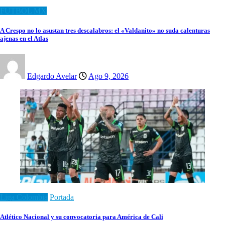
FUTBOL MX
A Crespo no lo asustan tres descalabros: el «Valdanito» no suda calenturas
ajenas en el Atlas
Edgardo Avelar
Ago 9, 2026
Liga Colombia
Portada
Atlético Nacional y su convocatoria para América de Cali