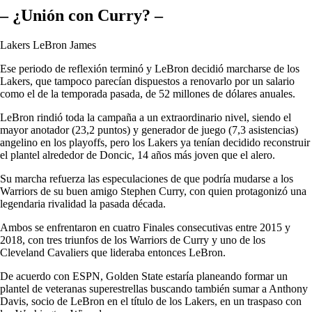
– ¿Unión con Curry? –
Lakers LeBron James
Ese periodo de reflexión terminó y LeBron decidió marcharse de los
Lakers, que tampoco parecían dispuestos a renovarlo por un salario
como el de la temporada pasada, de 52 millones de dólares anuales.
LeBron rindió toda la campaña a un extraordinario nivel, siendo el
mayor anotador (23,2 puntos) y generador de juego (7,3 asistencias)
angelino en los playoffs, pero los Lakers ya tenían decidido reconstruir
el plantel alrededor de Doncic, 14 años más joven que el alero.
Su marcha refuerza las especulaciones de que podría mudarse a los
Warriors de su buen amigo Stephen Curry, con quien protagonizó una
legendaria rivalidad la pasada década.
Ambos se enfrentaron en cuatro Finales consecutivas entre 2015 y
2018, con tres triunfos de los Warriors de Curry y uno de los
Cleveland Cavaliers que lideraba entonces LeBron.
De acuerdo con ESPN, Golden State estaría planeando formar un
plantel de veteranas superestrellas buscando también sumar a Anthony
Davis, socio de LeBron en el título de los Lakers, en un traspaso con