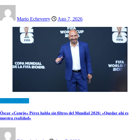
Mario Echeverry
Ago 7, 2026
FUTBOL MX
Óscar «Conejo» Pérez habla sin filtros del Mundial 2026: «Quedar ahí es
nuestra realidad»