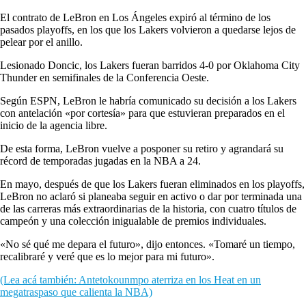
El contrato de LeBron en Los Ángeles expiró al término de los
pasados playoffs, en los que los Lakers volvieron a quedarse lejos de
pelear por el anillo.
Lesionado Doncic, los Lakers fueran barridos 4-0 por Oklahoma City
Thunder en semifinales de la Conferencia Oeste.
Según ESPN, LeBron le habría comunicado su decisión a los Lakers
con antelación «por cortesía» para que estuvieran preparados en el
inicio de la agencia libre.
De esta forma, LeBron vuelve a posponer su retiro y agrandará su
récord de temporadas jugadas en la NBA a 24.
En mayo, después de que los Lakers fueran eliminados en los playoffs,
LeBron no aclaró si planeaba seguir en activo o dar por terminada una
de las carreras más extraordinarias de la historia, con cuatro títulos de
campeón y una colección inigualable de premios individuales.
«No sé qué me depara el futuro», dijo entonces. «Tomaré un tiempo,
recalibraré y veré que es lo mejor para mi futuro».
(Lea acá también: Antetokounmpo aterriza en los Heat en un
megatraspaso que calienta la NBA)