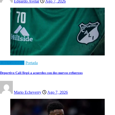
Edgardo Avelar
Ago 7, 2026
Liga Colombia
Portada
Deportivo Cali llegó a acuerdos con dos nuevos refuerzos
Mario Echeverry
Ago 7, 2026