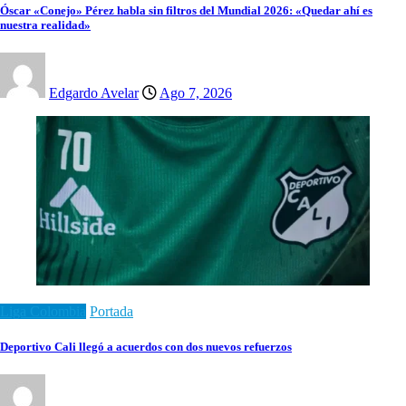
Óscar «Conejo» Pérez habla sin filtros del Mundial 2026: «Quedar ahí es
nuestra realidad»
Edgardo Avelar
Ago 7, 2026
Liga Colombia
Portada
Deportivo Cali llegó a acuerdos con dos nuevos refuerzos