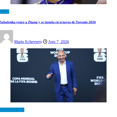
Otros
Sabalenka vence a Zhang y se instala en octavos de Toronto 2026
Mario Echeverry
Ago 7, 2026
FUTBOL MX