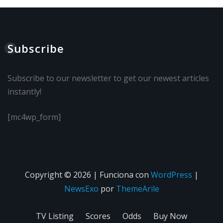
Subscribe
Subscribe to our newsletter to get our newest articles
instantly!
[mc4wp_form]
Copyright © 2026 | Funciona con
WordPress
|
NewsExo
por
ThemeArile
TV Listing
Scores
Odds
Buy Now