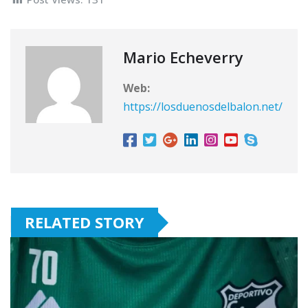
Mario Echeverry
Web:
https://losduenosdelbalon.net/
RELATED STORY