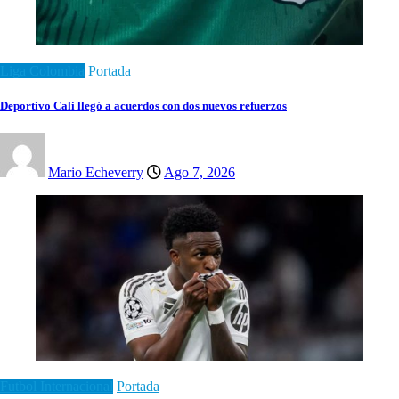
Liga Colombia
Portada
Deportivo Cali llegó a acuerdos con dos nuevos refuerzos
Mario Echeverry
Ago 7, 2026
Futbol Internacional
Portada