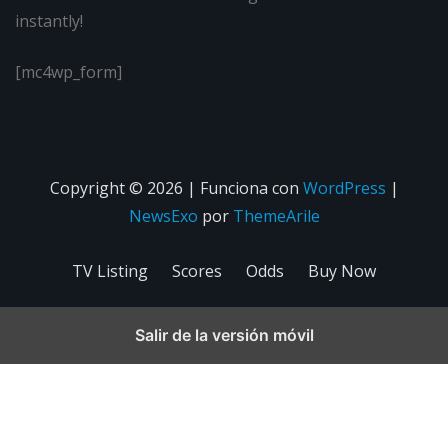
instantly!
[mc4wp_form]
Copyright © 2026 | Funciona con
WordPress
|
NewsExo
por
ThemeArile
TV Listing
Scores
Odds
Buy Now
Salir de la versión móvil