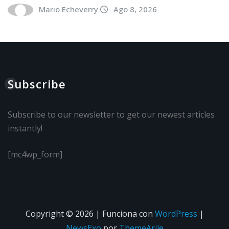
Mario Echeverry
Ago 8, 2026
Subscribe
Subscribe to our newsletter to get our newest articles
instantly!
[mc4wp_form]
Copyright © 2026 | Funciona con
WordPress
|
NewsExo
por
ThemeArile