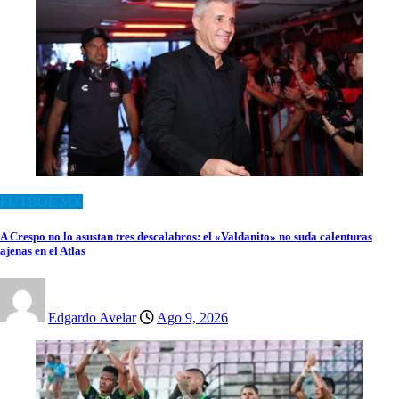
FUTBOL MX
A Crespo no lo asustan tres descalabros: el «Valdanito» no suda calenturas
ajenas en el Atlas
Edgardo Avelar
Ago 9, 2026