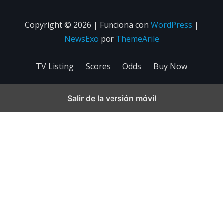
Copyright © 2026 | Funciona con
WordPress
|
NewsExo
por
ThemeArile
TV Listing
Scores
Odds
Buy Now
Salir de la versión móvil